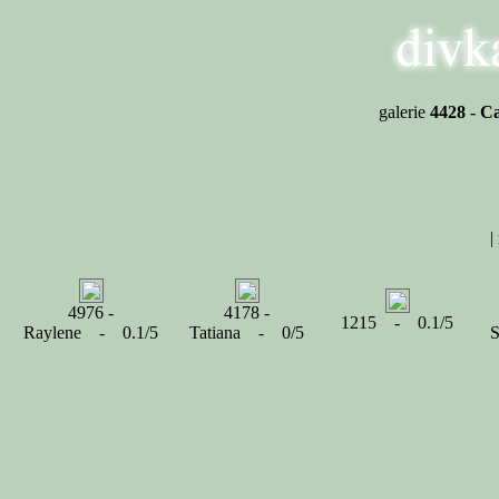
galerie
4428 - C
|
4976 -
4178 -
1215 - 0.1/5
Raylene - 0.1/5
Tatiana - 0/5