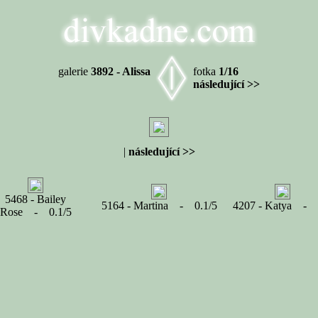
galerie
3892 - Alissa
fotka
1/16
následující >>
|
následující >>
5468 - Bailey
5164 - Martina - 0.1/5
4207 - Katya - 
Rose - 0.1/5