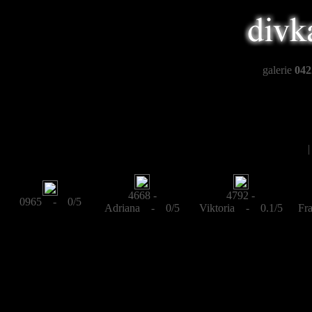
galerie
042
4668 -
4792 -
0965 - 0/5
Adriana - 0/5
Viktoria - 0.1/5
Fr