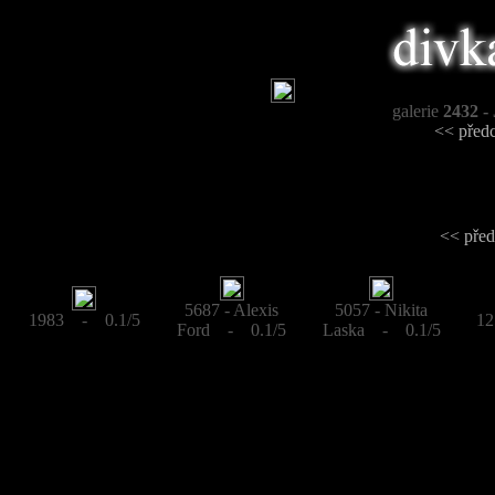
galerie
2432 -
<< před
<< před
5687 - Alexis
5057 - Nikita
1983 - 0.1/5
12
Ford - 0.1/5
Laska - 0.1/5