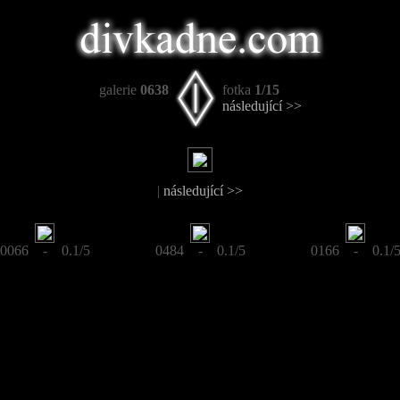
galerie
0638
fotka
1/15
následující >>
|
následující >>
0066 - 0.1/5
0484 - 0.1/5
0166 - 0.1/