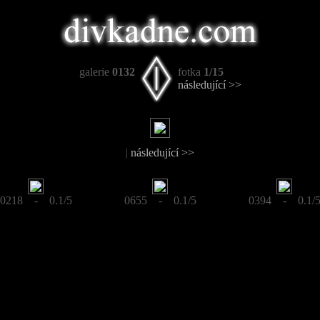
galerie
0132
fotka
1/15
následující >>
|
následující >>
0218 - 0.1/5
0655 - 0.1/5
0394 - 0.1/