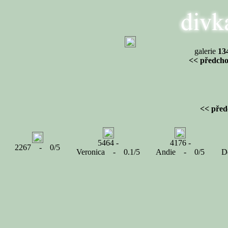
galerie
13
<< předcho
<< před
5464 -
4176 -
2267 - 0/5
Veronica - 0.1/5
Andie - 0/5
D